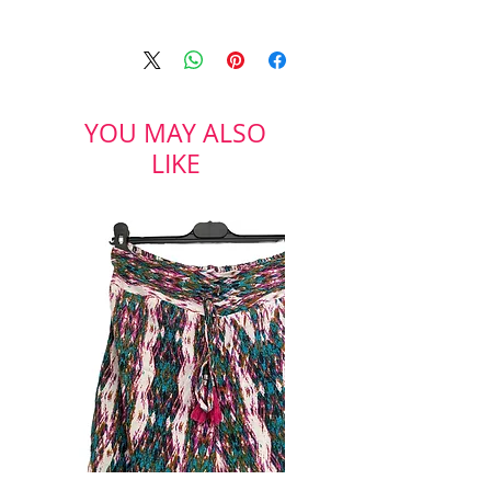
נעלי עקב, חרטום שפיץ בצבע ורוד
נייבי בטקסטורת זמש.
גובה עקב: כ- 5 ס"מ
YOU MAY ALSO
LIKE