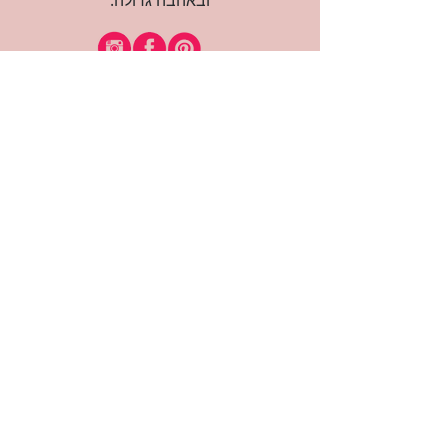
ובאהבה גדולה.
רוצה להיות חברה?
אני מאשרת קבלת דיוור
(:בכיף, אני בעניין
זמינה לשאלות
אודות החנות
תקנון האתר
משלוחים והחזרות