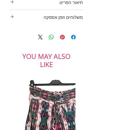
תיאור הפריט
RENUAR
משלוחים וזמן אספקה
we Love Denim
סקיני סטרץ' צבע חרדל מהמם!
בכפוף לתקנון
כחדש.
ולמדיניות משלוחים והחזרות
שני כיסים בחזית ושניים מאחור, רוכסן
וכפתור מוזהב.
מידה: 38
YOU MAY ALSO
LIKE