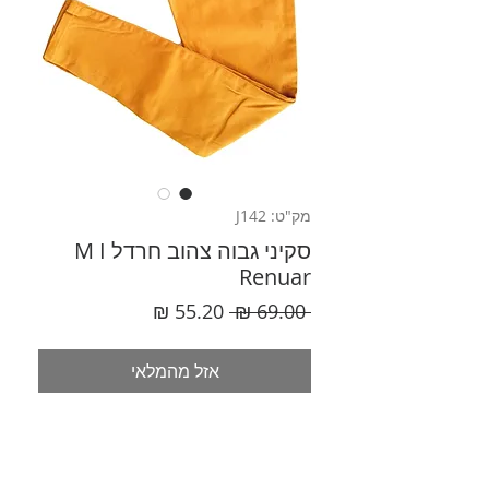
מק"ט: J142
סקיני גבוה צהוב חרדל M I
Renuar
מחיר
מחיר
 ‏69.00 ‏₪ 
רגיל
מבצע
אזל מהמלאי