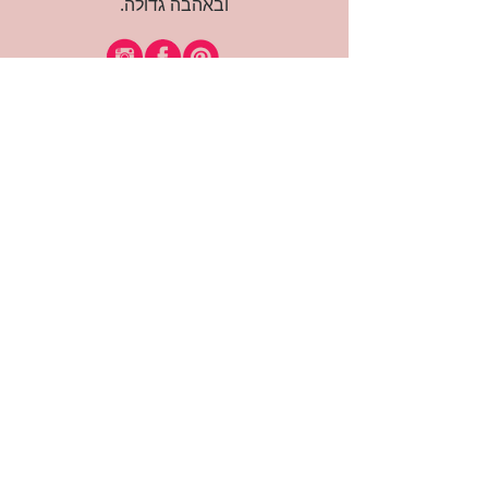
ובאהבה גדולה.
רוצה להיות חברה?
אני מאשרת קבלת דיוור
(:בכיף, אני בעניין
זמינה לשאלות
אודות החנות
תקנון האתר
משלוחים והחזרות