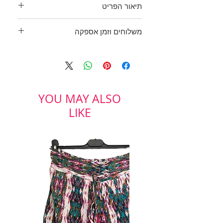
תיאור הפריט
מכנסי קורדרו הכי שנות ה 80!!
משלוחים וזמן אספקה
צבע חום, רחבים, גומי בקו החגורה,
עם כיסים עמוקים ושרוך בשולי
בכפוף לתקנון
הרגליים לכיווץ.
ולמדיניות משלוחים והחזרות
היקף מותן גומי: 96-106 ס"מ
מידה: 52
Flamar nicky
YOU MAY ALSO
LIKE