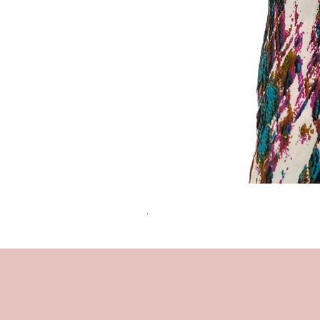
שמלת מידי משגעת! | L | WILD HONEY
מחיר