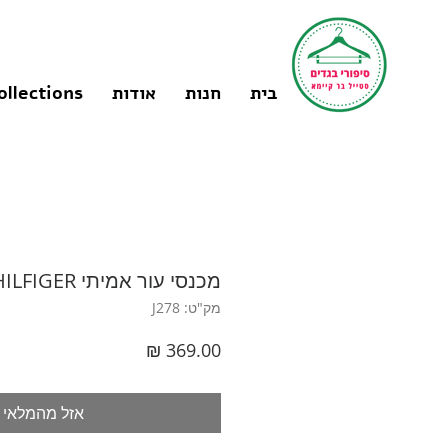
בית
חנות
אודות
ollections
מכנסי עור אמיתי L I TOMMY HILFIGER
מק"ט: J278
מחיר
אזל מהמלאי