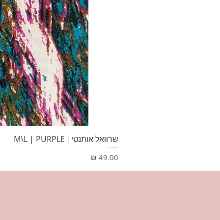
שרוואל אותנטי| M\L | PURPLE
מחיר