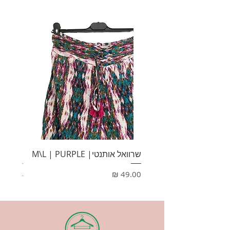
שרוואל אותנטי| M\L | PURPLE
HONEY
מחיר
מחיר