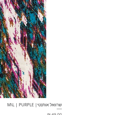
שרוואל אותנטי| M\L | PURPLE
מחיר