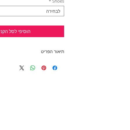
*
Shoes
לבחירה
הוסיפי לסל הקני
תיאור הפריט
מגפיים חדשים בסטייל מטורף!!
חצי קדמי בצבע ירוק זית
חצי אחורי צבע אפור זמש
בחלק העליון רצועה נסגרת בסקווש
עקב בגובה: 10 ס"מ