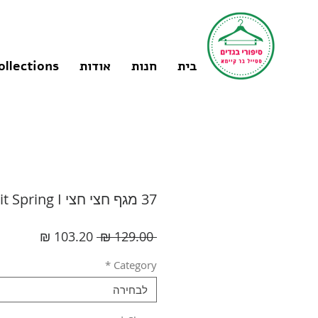
בית
חנות
אודות
ollections
37 מגף חצי חצי call it Spring I
מחיר
מחיר
 ‏129.00 ‏₪ 
רגיל
מבצע
*
Category
לבחירה