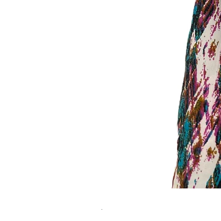
שמלת מידי משגעת! | L | WILD HONEY
מחיר