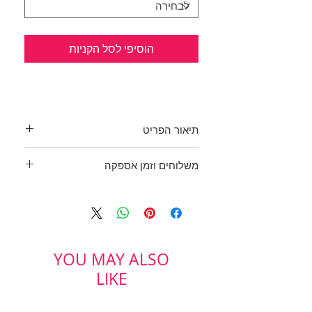
הוסיפי לסל הקניות
תיאור הפריט
טוניקה מהממת כחדשה!
משלוחים וזמן אספקה
שחורה עם עיטורי רקמה לבנה בחזית.
פתחים משני צידי המותניים.
בכפוף לתקנון
הקף חזה: 110 ס"מ
ולמדיניות משלוחים והחזרות
אורך: 80 ס"מ
מידה רשומה: 1
ONOT
YOU MAY ALSO
LIKE