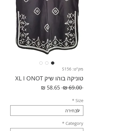
מק"ט: S156
טוניקה בוהו שיק XL I ONOT
מחיר
מחיר
 ‏69.00 ‏₪ 
רגיל
מבצע
*
Size
*
Category