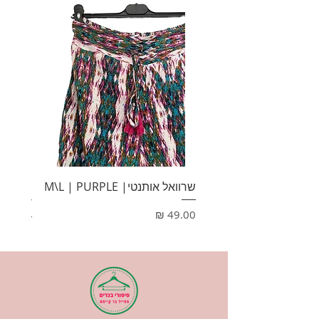
שרוואל אותנטי| M\L | PURPLE
HONEY
מחיר
מחיר