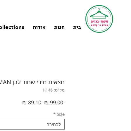
בית
חנות
אודות
ollections
חצאית מידי שחור לבן M I HONIGMAN
מק"ט: H146
מחיר
מחיר
 ‏99.00 ‏₪ 
רגיל
מבצע
*
Size
לבחירה