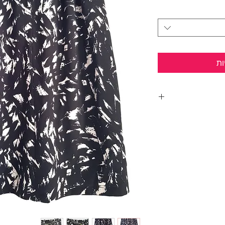
ות
ן וכפתור בחזית.
ם שנותנים קצת נפח
מותן.
ף
ו
עקב סטילטו