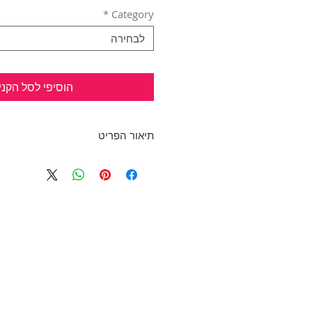
*
Category
לבחירה
הוסיפי לסל הקני
תיאור הפריט
חצאית מ ה מ מ ת!! כחדשה!
בד נעים עם בטנה. פתיחה עם רוכס
כיסי צ'ינו בקו האגן וכיווצים קטני
לחצאית. לולאה ארוכה עם חגורה ב
אאוטפיט מושלם לערב עם
בגד גו
שיקפיץ אותך ואת הלוק!
בד: 50% כותנה, 50% פוליאסטר
היקף מותן: 75 ס"מ, אורך: 63 ס"מ
מידה: רשום 2, תתאים ל M
HONIGMAN