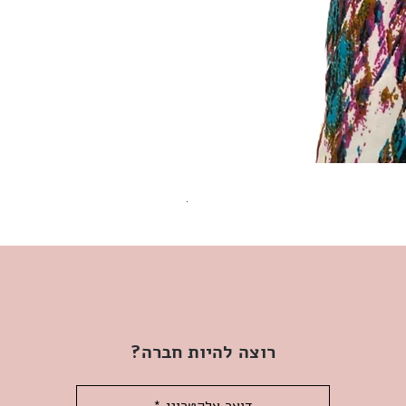
שמלת מידי משגעת! | L | WILD HONEY
מחיר
רוצה להיות חברה?