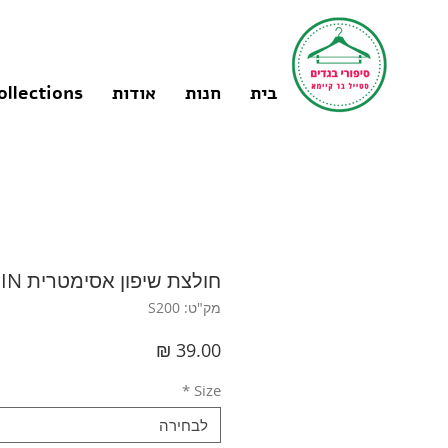
בית
חנות
אודות
ollections
חולצת שיפון אסימטרית L I SHEIN
מק"ט: S200
מחיר
*
Size
לבחירה