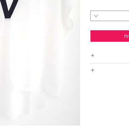
ות
י.