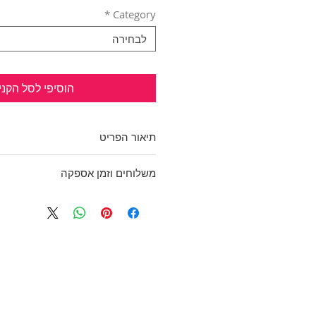
*
Category
לבחירה
הוסיפי לסל הקני
תיאור הפריט
חולצת שיפון לבנה כחדשה.
משלוחים וזמן אספקה
צווארון וי שחור ושובל בחלק האחרו
בד עם טקסטורה, 100% פוליאסטר
בכפוף לתקנון
היקף חזה: 106 ס"מ
ולמדיניות משלוחים והחזרות
אורך חזית: 54 ס"מ, אורך אחורי: 69 ס"מ
מידה: L