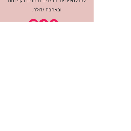
עזה לסיפורים. הבגדים נבחרים בקפדנות
ובאהבה גדולה.
רוצה להיות חברה?
אני מאשרת קבלת דיוור
(:בכיף, אני בעניין
זמינה לשאלות
אודות החנות
תקנון האתר