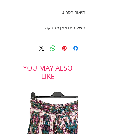
תיאור הפריט
חולצת ויסקוזה עם שני פסי מלמלה
משלוחים וזמן אספקה
בחזית ובגב.
שרוולים קצרים עם מנג'ט, מלמלה
בכפוף לתקנון
וכפתור פנינה.
ולמדיניות משלוחים והחזרות
היקף חזה: 81 ס"מ
מידה: לא רשום. נראה כמו XS
YOU MAY ALSO
LIKE