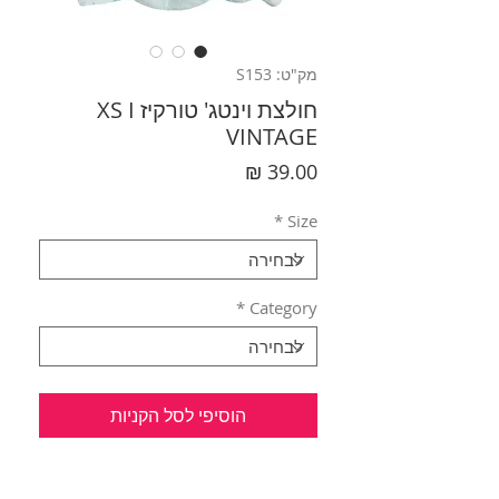
מק"ט: S153
חולצת וינטג' טורקיז XS I
VINTAGE
מחיר
*
Size
*
Category
הוסיפי לסל הקניות