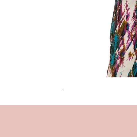
שמלת מידי משגעת! | L | WILD HONEY
מחיר