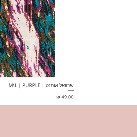
שרוואל אותנטי| M\L | PURPLE
מחיר