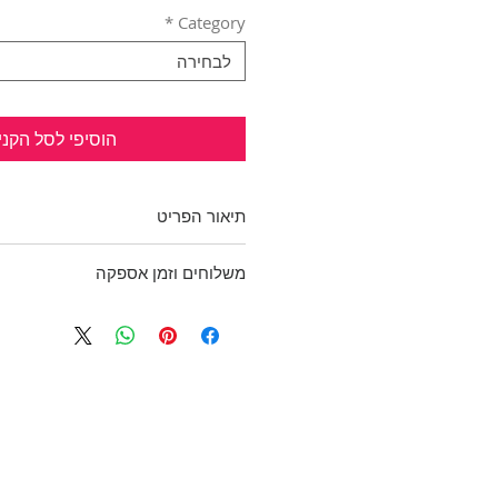
*
Category
לבחירה
הוסיפי לסל הקני
תיאור הפריט
חולצה מהממת!
משלוחים וזמן אספקה
בד סטרץ' עם טיפה ברק בצבע אדו
פפילום.
בכפוף לתקנון
היקף חזה: 79 ס"מ
ולמדיניות משלוחים והחזרות
מידה: לא רשום. נראה כמו XS