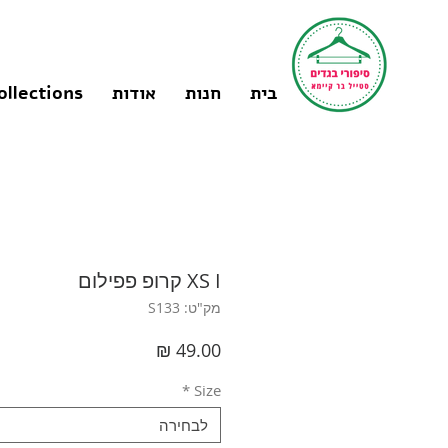
בית
חנות
אודות
ollections
XS I קרופ פפילום
מק"ט: S133
מחיר
*
Size
לבחירה