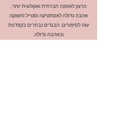
הרצון לאופנה חברתית ואקולוגית יותר,
אהבה גדולה לאסתטיקה וסטייל ותשוקה
עזה לסיפורים. הבגדים נבחרים בקפדנות
ובאהבה גדולה.
רוצה להיות חברה?
אני מאשרת קבלת דיוור
(:בכיף, אני בעניין
זמינה לשאלות