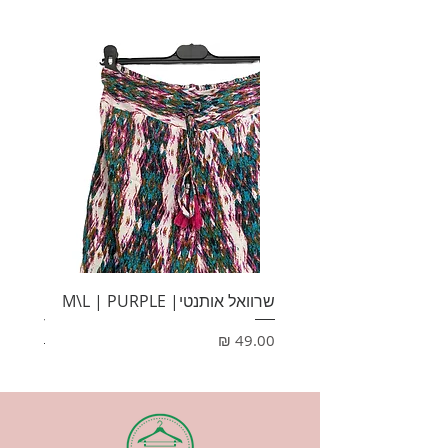
מידה: XL
ADICT
שרוואל אותנטי| M\L | PURPLE
HONEY
מחיר
מחיר