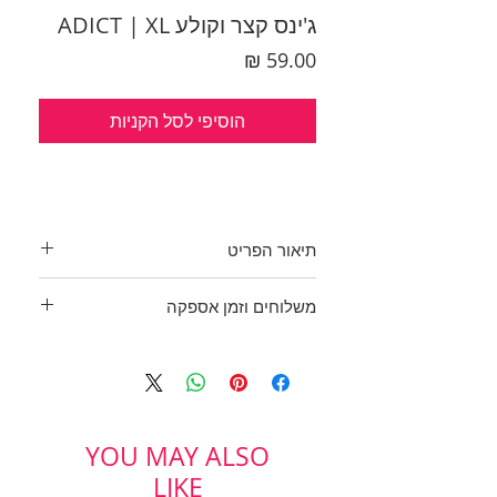
ג'ינס קצר וקולע ADICT | XL
מחיר
הוסיפי לסל הקניות
תיאור הפריט
שורט ג'ינס נוח בטירוף!
משלוחים וזמן אספקה
בד ג'ינס קלאסי, כחול כהה עם תפר
לבן.
בכפוף לתקנון
מושלם ליום יום!
ולמדיניות משלוחים והחזרות
הרכב בד: 35% פוליאסטר, 65%
כותנה
היקף מותן: 44 ס"מ
YOU MAY ALSO
אורך: 47 ס"מ
LIKE