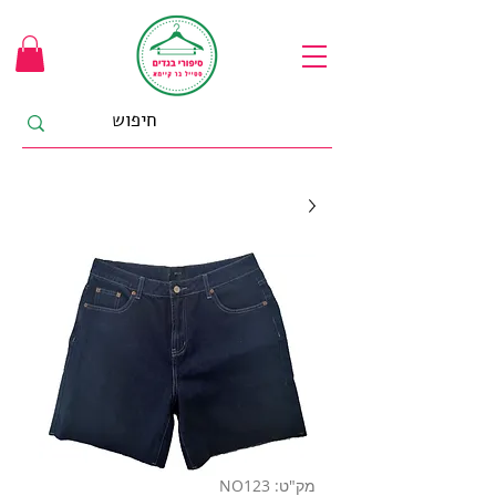
מק"ט: NO123