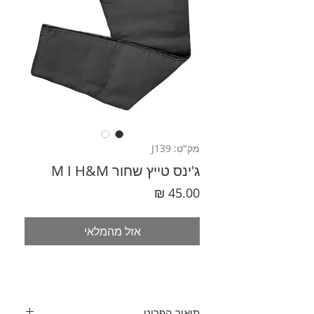
מק"ט: J139
ג'ינס טייץ שחור M I H&M
מחיר
אזל מהמלאי
תיאור הפריט