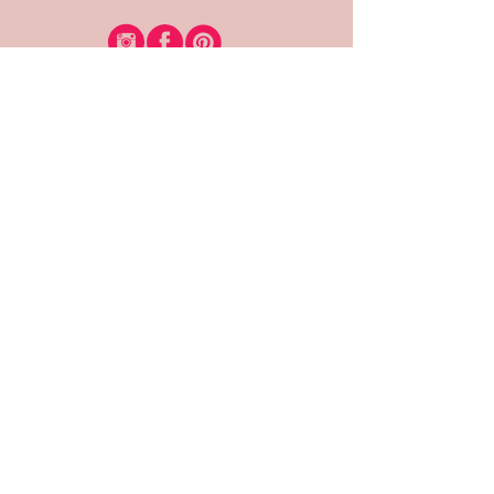
רוצה להיות חברה?
אני מאשרת קבלת דיוור
(:בכיף, אני בעניין
זמינה לשאלות
אודות החנות
תקנון האתר
משלוחים והחזרות
צרי קשר