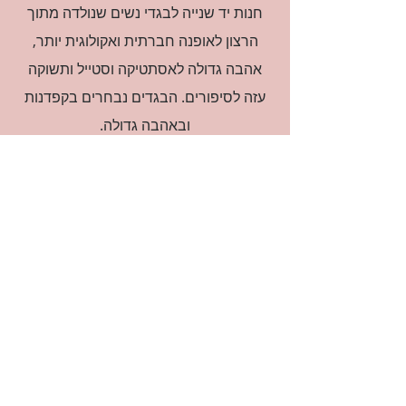
חנות יד שנייה לבגדי נשים שנולדה מתוך
הרצון לאופנה חברתית ואקולוגית יותר,
אהבה גדולה לאסתטיקה וסטייל ותשוקה
עזה לסיפורים. הבגדים נבחרים בקפדנות
ובאהבה גדולה.
רוצה להיות חברה?
אני מאשרת קבלת דיוור
(:בכיף, אני בעניין