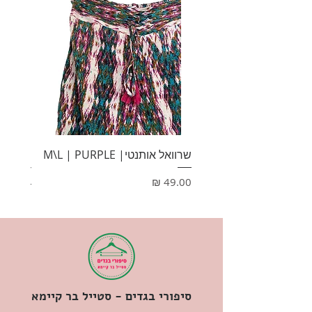
שרוואל אותנטי| M\L | PURPLE
HONEY
מחיר
מחיר
סיפורי בגדים - סטייל בר קיימא