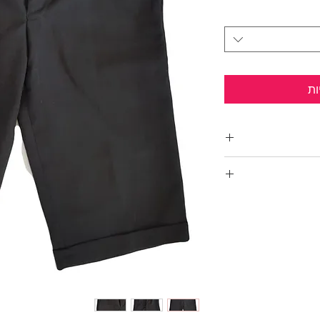
ות
ע שחור עם קפל
טרית של זארה