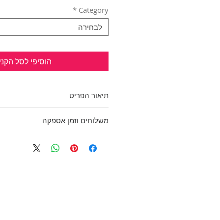
*
Category
לבחירה
הוסיפי לסל הקני
תיאור הפריט
ברמודה מחויטת בגזרה נמוכה, צב
משלוחים וזמן אספקה
בשוליים ושני כיסי צ'ינו.
נפלאה גם לערב וגם ליום יום!!
בכפוף לתקנון
אאוטפיט לערב בשילוב
חולצה היס
ולמדיניות משלוחים והחזרות
ו
סטילטו אלגנטיות!
היקף מותן: 74 ס"מ, אורך: 56 ס"מ
מידה לא רשום, תתאים ל S