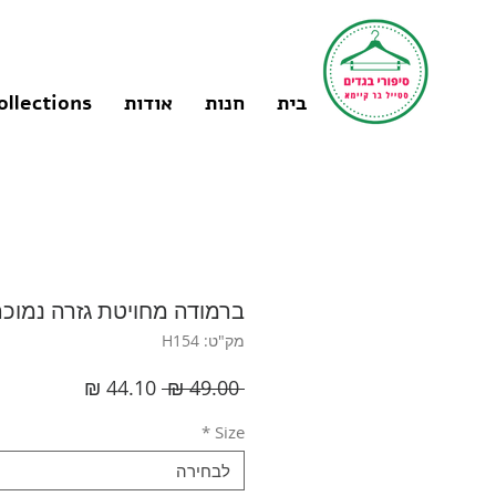
בית
חנות
אודות
ollections
ברמודה מחויטת גזרה נמוכה  I
מק"ט: H154
מחיר
מחיר
 ‏49.00 ‏₪ 
רגיל
מבצע
*
Size
לבחירה