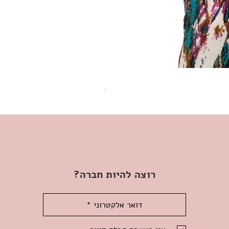
שמלת מידי משגעת! | L | WILD HONEY
מחיר
רוצה להיות חברה?