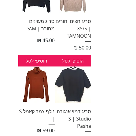
סריג חצים וחורים
סריג מעוינים
XS\S |
מחורר | S\M
TAMNOON
מחיר
מחיר
הוסיפי לסל
הוסיפי לסל
סריג דמוי אנגורה
גולף צמר קאמל S
|
S | Studio
Pasha
מחיר