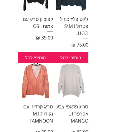
ג'קט פליז כחול
קפוצ'ון סריג עם
פטרול S\M I
צמות OS I
LUCCI
מחיר
מחיר
הוסיפי לסל
הוסיפי לסל
סריג פלאפי צבע
סריג קרדיגן עם
אפרפר L I
נקודות M I
TAMNOON
MANGO
מחיר
מחיר