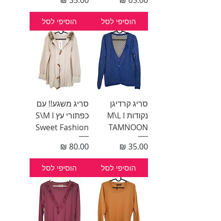
הוסיפי לסל
הוסיפי לסל
סריג קרדיגן
סריג משגע!! עם
נקודות M\L I
כפתורי עץ S\M I
Sweet Fashion
TAMNOON
מחיר
מחיר
הוסיפי לסל
הוסיפי לסל