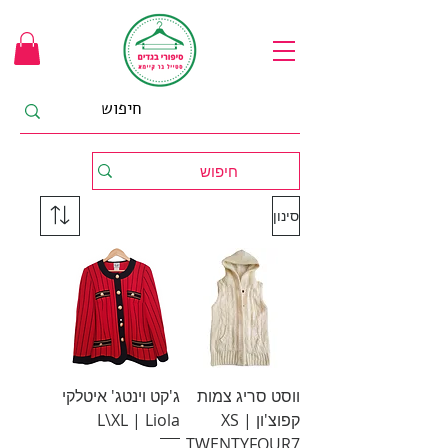
סינון
ווסט סריג צמות
ג'קט וינטג' איטלקי
קפוצ'ון XS |
L\XL | Liola
TWENTYFOUR7