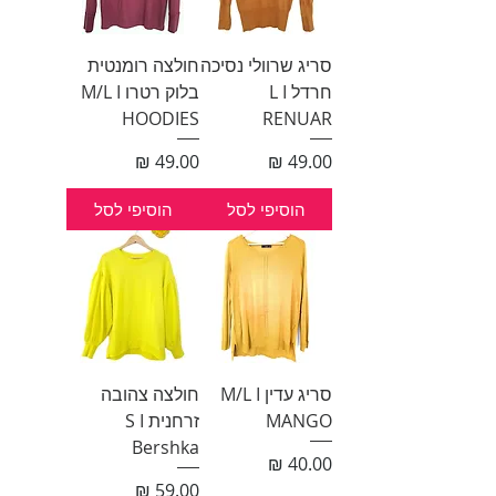
סריג שרוולי נסיכה
חולצה רומנטית
חרדל L I
בלוק רטרו M/L I
HOODIES
RENUAR
מחיר
מחיר
הוסיפי לסל
הוסיפי לסל
סריג עדין M/L I
חולצה צהובה
MANGO
זרחנית S I
Bershka
מחיר
מחיר