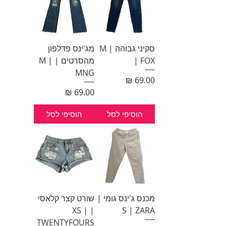
סקיני גבוהה | M
מג'ינס פדלפון
| FOX
מהסרטים | M |
MNG
מחיר
מחיר
הוסיפי לסל
הוסיפי לסל
מכנס ג'ינס גומי |
שורט קצר קלאסי
| XS |
S | ZARA
TWENTYFOURS