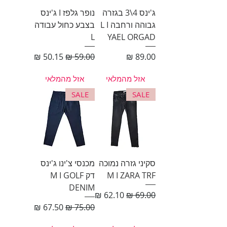
ג'ינס 4\3 בגזרה
נופר גלפז I ג'ינס
גבוהה ורחבה L I
בצבע כחול עבודה
L
YAEL ORGAD
מחיר
מחיר רגיל
מחיר מבצע
אזל מהמלאי
אזל מהמלאי
SALE
SALE
סקיני גזרה נמוכה
מכנסי צ'ינו ג'ינס
M I ZARA TRF
דק M I GOLF
DENIM
מחיר רגיל
מחיר מבצע
מחיר רגיל
מחיר מבצע