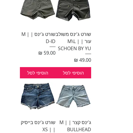
שורט ג'ינס משולב
שורט ג'ינס | M |
עור | M\L |
D-ID
SCHOEN BY YU
מחיר
מחיר
הוסיפי לסל
הוסיפי לסל
ג'ינס קצר | M |
שורט ג'ינס בייסיק
| XS |
BULLHEAD