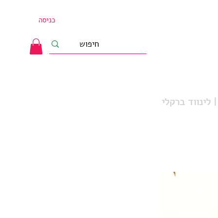
כניסה
 לינווד ברקלי