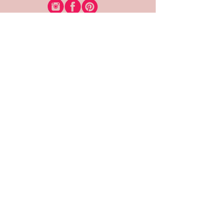
רוצה להיות חברה?
אני מאשרת קבלת דיוור
(:בכיף, אני בעניין
זמינה לשאלות
אודות החנות
תקנון האתר
משלוחים והחזרות
צרי קשר