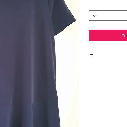
ות
ול עמוק.
לי השמלה.