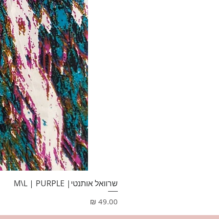
שרוואל אותנטי| M\L | PURPLE
מחיר