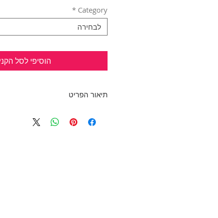
*
Category
לבחירה
הוסיפי לסל הקני
תיאור הפריט
MANGO
שמלת קז'ואל, שרוול קצר בצבע כח
כחדשה. בד נעים! תפר פעמון בשו
בד: 95% פוליאסטר, 5% אלסטן
מידה: L