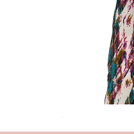
שמלת מידי משגעת! | L | WILD HONEY
מחיר