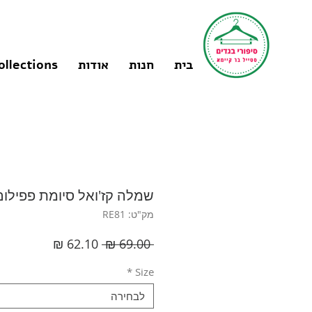
בית
חנות
אודות
ollections
שמלה קז'ואל סיומת פפילום  I MANGO
מק"ט: RE81
מחיר
מחיר
 ‏69.00 ‏₪ 
רגיל
מבצע
*
Size
לבחירה