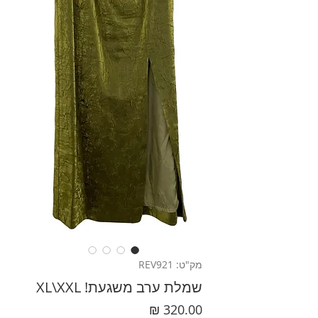
מק"ט: REV921
שמלת ערב משגעת! XL\XXL
מחיר