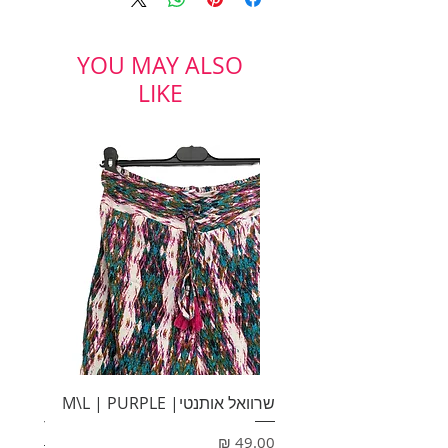
ס"מ אורך: 129 ס"מ
תתאים למידה: XL\XXL
YOU MAY ALSO
LIKE
שרוואל אותנטי| M\L | PURPLE
HONEY
מחיר