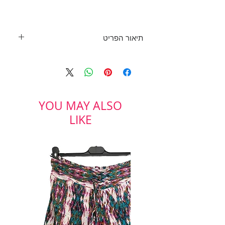
תיאור הפריט
למה קורונה???
שמלת עטלף שחורה הכי נוחה ביקום!
מושלמת גם לעבודה מהבית.
בד חופשי ונעים, כחדשה!
YOU MAY ALSO
בד: 95% ויסקוזה, 5% לייקרה
אורך: כ 110 ס"מ
LIKE
מידה: 1
Cotton