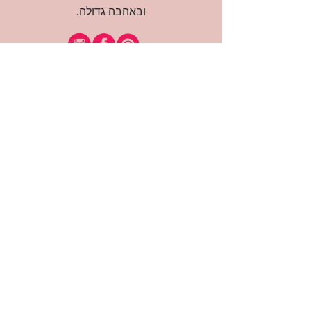
ובאהבה גדולה.
רוצה להיות חברה?
אני מאשרת קבלת דיוור
(:בכיף, אני בעניין
זמינה לשאלות
אודות החנות
תקנון האתר
משלוחים והחזרות