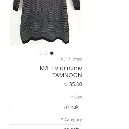
מק"ט: RE17
שמלת סריג M/L I
TAMNOON
מחיר
*
Size
*
Category