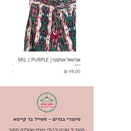
שרוואל אותנטי| M\L | PURPLE
HONEY
מחיר
מחיר
סיפורי בגדים - סטייל בר קיימא
חנות יד שנייה לבגדי נשים שנולדה מתוך