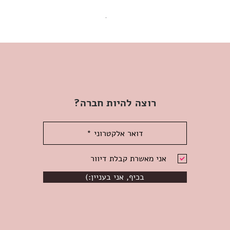
שמלת מידי משגעת! | L | WILD HONEY
מחיר
רוצה להיות חברה?
אני מאשרת קבלת דיוור
(:בכיף, אני בעניין