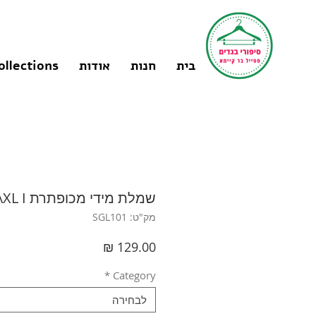
בית
חנות
אודות
ollections
שמלת מידי מכופתרת L\XL I ברצ'ה
מק"ט: SGL101
מחיר
*
Category
לבחירה