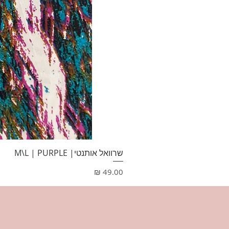
שרוואל אותנטי| M\L | PURPLE
מחיר