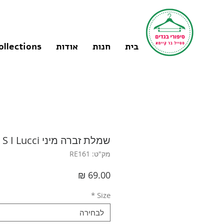
בית
חנות
אודות
ollections
שמלת זברה מיני S I Lucci
מק"ט: RE161
מחיר
*
Size
לבחירה