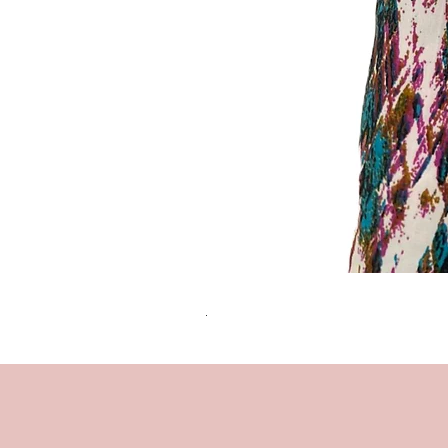
שמלת מידי משגעת! | L | WILD HONEY
מחיר