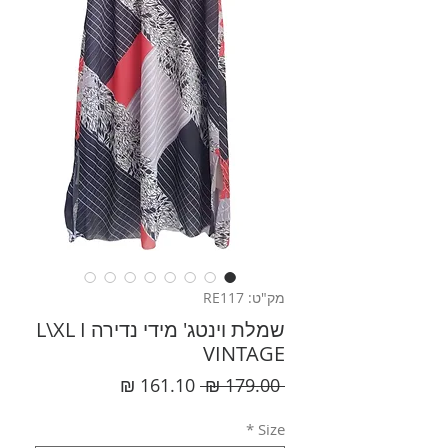
מק"ט: RE117
שמלת וינטג' מידי נדירה L\XL I
VINTAGE
מחיר
מחיר
 ‏179.00 ‏₪ 
רגיל
מבצע
*
Size