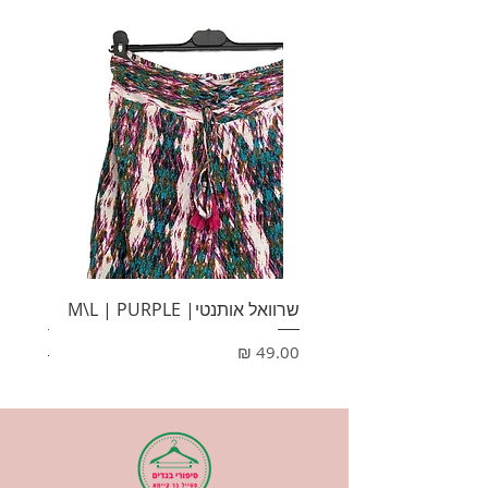
שרוואל אותנטי| M\L | PURPLE
HONEY
מחיר
מחיר