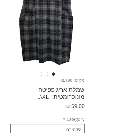
מק"ט: RE186
שמלת אריג פפיטה
מונוכרומטית L\XL I
מחיר
*
Category