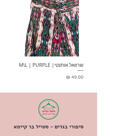
שרוואל אותנטי| M\L | PURPLE
HONEY
מחיר
מחיר
סיפורי בגדים - סטייל בר קיימא