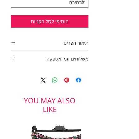
הוסיפי לסל הקניות
תיאור הפריט
שמלה עם פרחים ססגונית על רקע
משלוחים וזמן אספקה
כחול כהה וגב חשוף מעט.
בד ג'רסי נעים ונמתח מאוד.
בכפוף לתקנון
בד: 96% ויסקוזה, 4% ספנדקס
ולמדיניות משלוחים והחזרות
היקף חזה: 126 ס"מ, אורך: 96 ס"מ
מידה: XL
TAMNOON
YOU MAY ALSO
LIKE