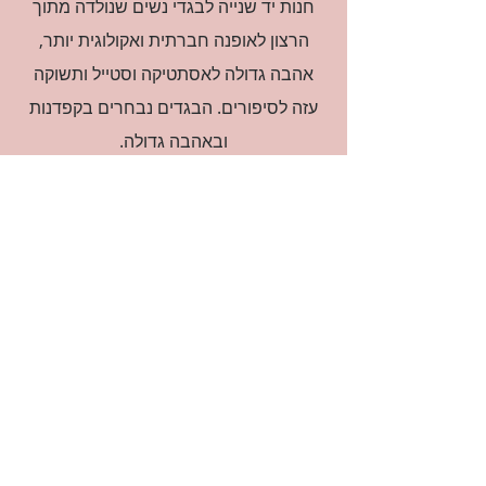
חנות יד שנייה לבגדי נשים שנולדה מתוך
הרצון לאופנה חברתית ואקולוגית יותר,
אהבה גדולה לאסתטיקה וסטייל ותשוקה
עזה לסיפורים. הבגדים נבחרים בקפדנות
ובאהבה גדולה.
רוצה להיות חברה?
אני מאשרת קבלת דיוור
(:בכיף, אני בעניין