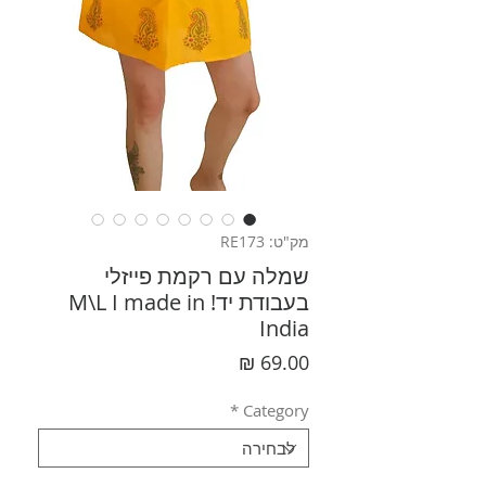
מק"ט: RE173
שמלה עם רקמת פייזלי
בעבודת יד! M\L I made in
India
מחיר
*
Category