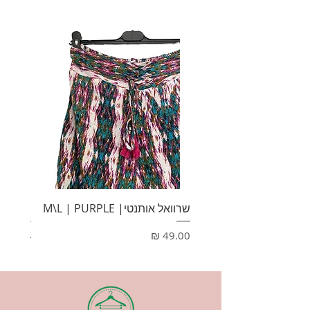
שרוואל אותנטי| M\L | PURPLE
HONEY
מחיר
מחיר