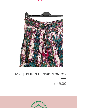
שרוואל אותנטי| M\L | PURPLE
HONEY
מחיר
מחיר