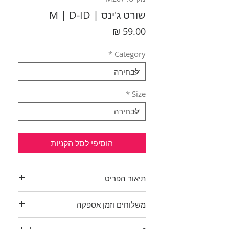
שורט ג'ינס | M | D-ID
מחיר
*
Category
*
Size
הוסיפי לסל הקניות
תיאור הפריט
שרוט ג'ינס בצבע שחור וינטג' עם
משלוחים וזמן אספקה
תפרים שחורים.
מהממם ונוח!
בכפוף לתקנון