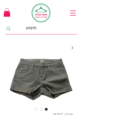
מק"ט: M207