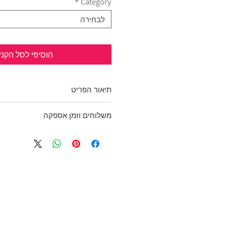
*
Category
לבחירה
הוסיפי לסל הקני
תיאור הפריט
קרופ טופ לבנה עם צווארון שחור ב
משלוחים וזמן אספקה
היקף חזה: 92 ס"מ
מידה: 28
בכפוף לתקנון
ZARA
ולמדיניות משלוחים והחזרות