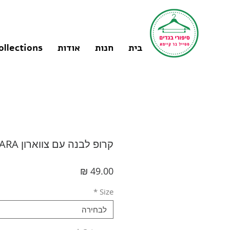
בית
חנות
אודות
ollections
קרופ לבנה עם צווארון M I ZARA
מחיר
*
Size
לבחירה