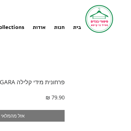
בית
חנות
אודות
ollections
פרחונית מידי קלילה L\XL I HAGARA
מחיר
אזל מהמלאי