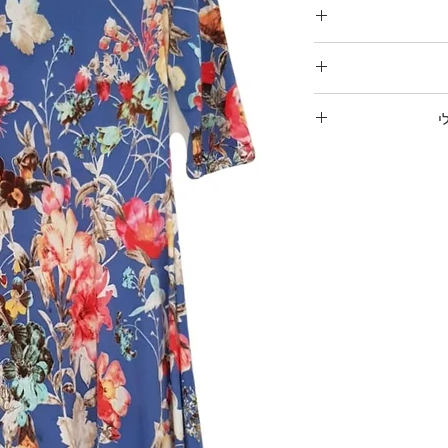
השרוול עובר
י
בד לייקרה קליל ונעים בהרכב: 94% פוליאסטר, 6%
היקף חזה: 102 ס"מ (יכול להמתח עוד) אורך: כ 118