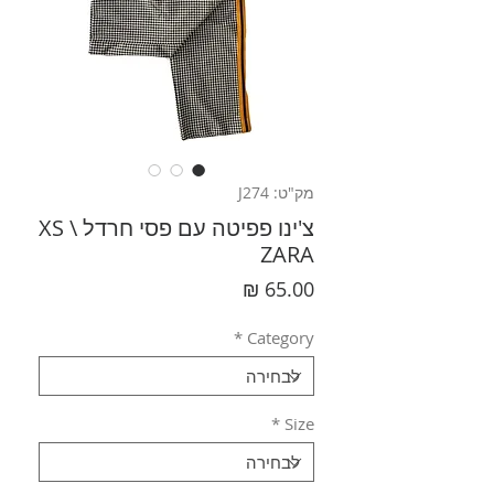
מק"ט: J274
צ'ינו פפיטה עם פסי חרדל XS \
ZARA
מחיר
*
Category
*
Size