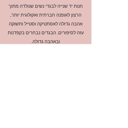
חנות יד שנייה לבגדי נשים שנולדה מתוך
הרצון לאופנה חברתית ואקולוגית יותר,
אהבה גדולה לאסתטיקה וסטייל ותשוקה
עזה לסיפורים. הבגדים נבחרים בקפדנות
ובאהבה גדולה.
רוצה להיות חברה?
אני מאשרת קבלת דיוור
(:בכיף, אני בעניין