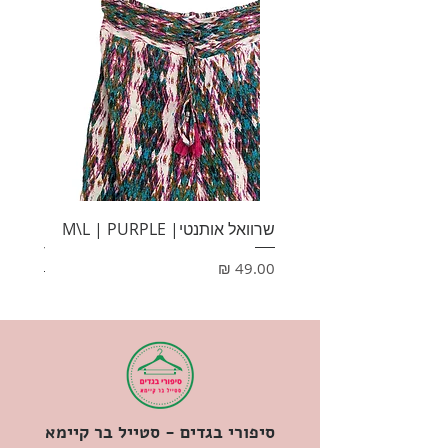
שרוואל אותנטי| M\L | PURPLE
HONEY
מחיר
מחיר
סיפורי בגדים - סטייל בר קיימא