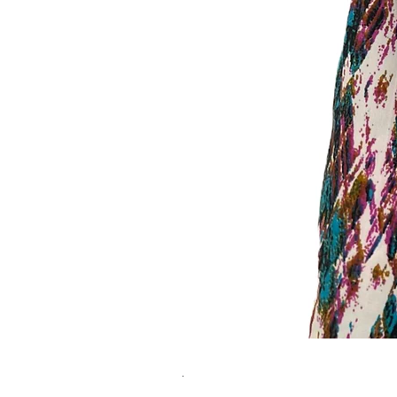
שמלת מידי משגעת! | L | WILD HONEY
מחיר