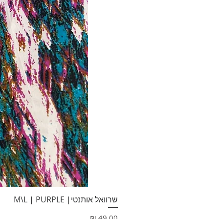
שרוואל אותנטי| M\L | PURPLE
מחיר