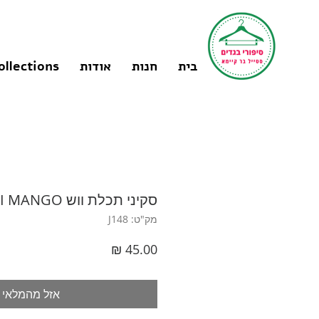
בית
חנות
אודות
ollections
סקיני תכלת ווש M I MANGO
מק"ט: J148
מחיר
אזל מהמלאי