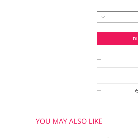
ות
י
YOU MAY ALSO LIKE