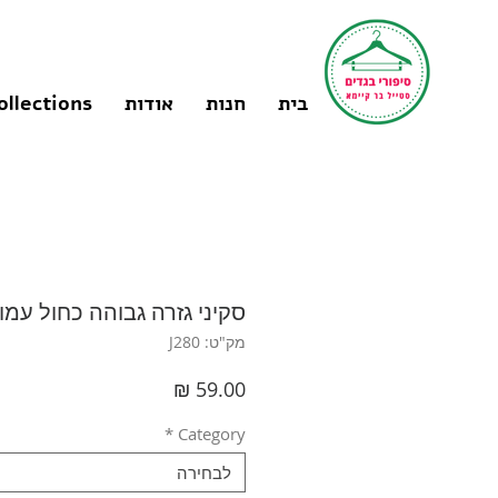
בית
חנות
אודות
ollections
סקיני גזרה גבוהה כחול עמוק I Fox
מק"ט: J280
מחיר
*
Category
לבחירה