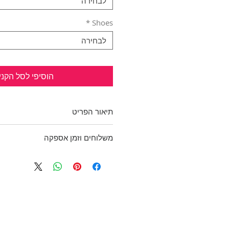
לבחירה
*
Shoes
לבחירה
הוסיפי לסל הקני
תיאור הפריט
נעלי לכה בשיק וקלאס!
משלוחים וזמן אספקה
צבע שחור לכה עם שרוכים וחרטום
יש מעט שיפשופים באזור הקרסול.
בכפוף לתקנון
גובה עקב: 3.3 ס"מ
ולמדיניות משלוחים והחזרות
מידה: 41.5 (10) 25.6 ס"מ
NINE WEST