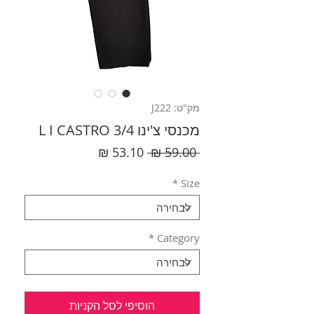
מק"ט: J222
מכנסי צ'ינו 3/4 L I CASTRO
מחיר
מחיר
 ‏59.00 ‏₪ 
רגיל
מבצע
*
Size
*
Category
הוסיפי לסל הקניות