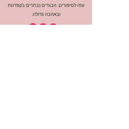
עזה לסיפורים. הבגדים נבחרים בקפדנות
ובאהבה גדולה.
רוצה להיות חברה?
אני מאשרת קבלת דיוור
(:בכיף, אני בעניין
זמינה לשאלות
אודות החנות