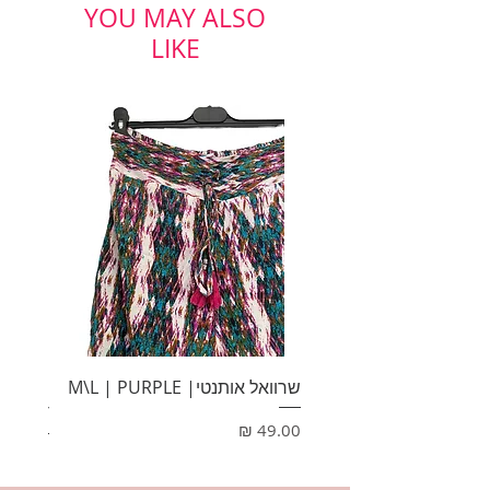
מידה: L
YOU MAY ALSO
CASTRO
LIKE
שרוואל אותנטי| M\L | PURPLE
HONEY
מחיר
מחיר