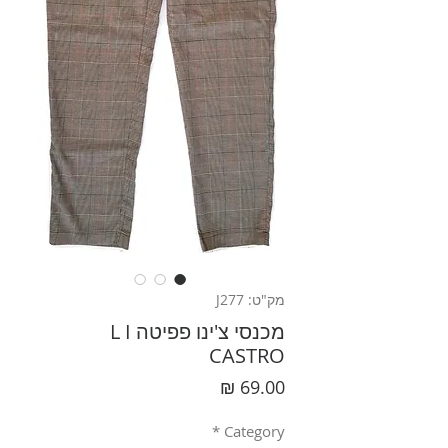
מק"ט: J277
מכנסי צ'ינו פפיטה L I
CASTRO
מחיר
*
Category