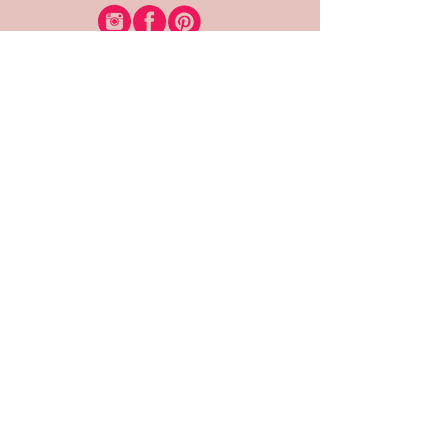
רוצה להיות חברה?
אני מאשרת קבלת דיוור
(:בכיף, אני בעניין
זמינה לשאלות
אודות החנות
תקנון האתר
משלוחים והחזרות
צרי קשר