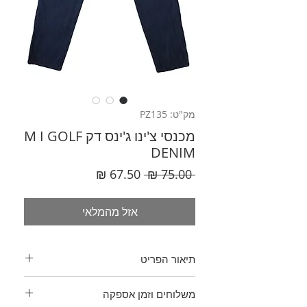
מק"ט: PZ135
מכנסי צ'ינו ג'ינס דק M I GOLF
DENIM
מחיר
מחיר
 ‏75.00 ‏₪ 
רגיל
מבצע
אזל מהמלאי
תיאור הפריט
מכנסי צ'ינו בגזרה גבוהה ורחבה בשיא
משלוחים וזמן אספקה
השיק!