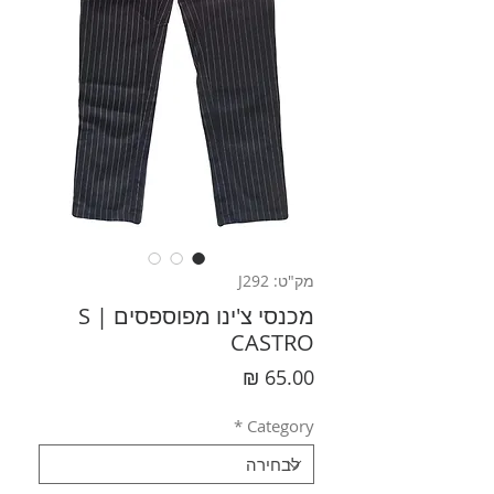
מק"ט: J292
מכנסי צ'ינו מפוספסים S |
CASTRO
מחיר
*
Category