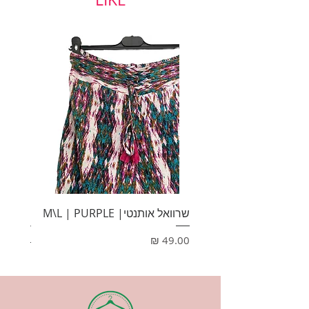
שרוואל אותנטי| M\L | PURPLE
HONEY
מחיר
מחיר