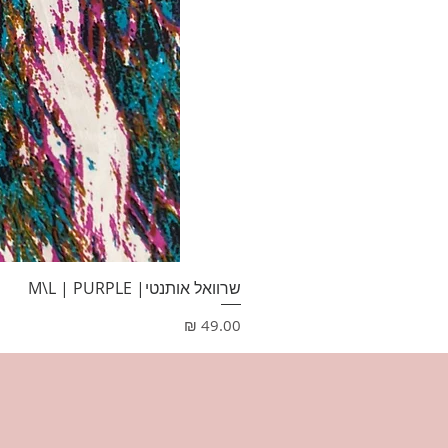
שרוואל אותנטי| M\L | PURPLE
מחיר