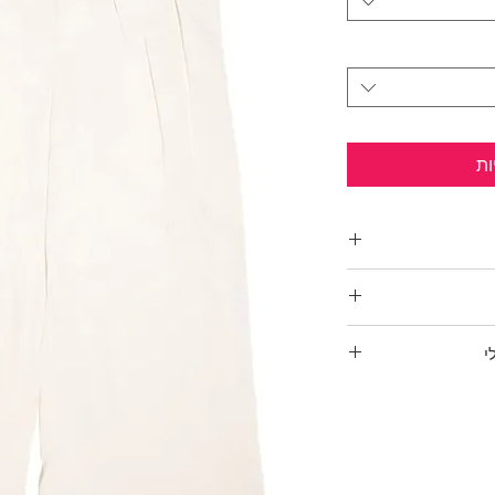
ות
ירוף!!
מתרחבת, גומי בקו
 תואמת.
י
הרכב בד: 35% ויסקוזה, 30% פוליאסטר, 20% פשתן,