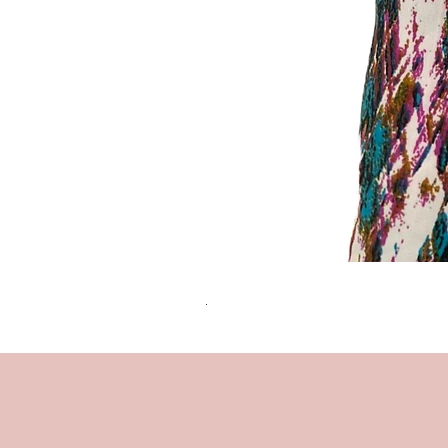
שמלת מידי משגעת! | L | WILD HONEY
מחיר