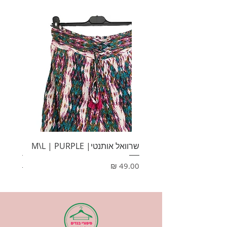
שרוואל אותנטי| M\L | PURPLE
HONEY
מחיר
מחיר