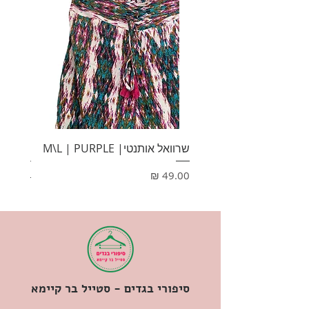
שרוואל אותנטי| M\L | PURPLE
HONEY
מחיר
מחיר
סיפורי בגדים - סטייל בר קיימא