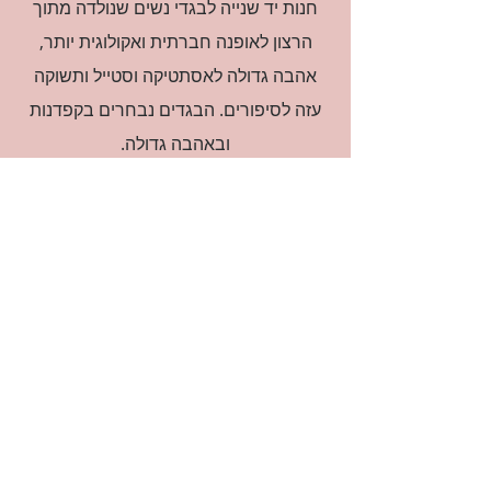
חנות יד שנייה לבגדי נשים שנולדה מתוך
הרצון לאופנה חברתית ואקולוגית יותר,
אהבה גדולה לאסתטיקה וסטייל ותשוקה
עזה לסיפורים. הבגדים נבחרים בקפדנות
ובאהבה גדולה.
רוצה להיות חברה?
אני מאשרת קבלת דיוור
(:בכיף, אני בעניין