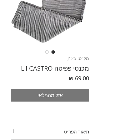
מק"ט: J125
מכנסי פפיטה L I CASTRO
מחיר
אזל מהמלאי
תיאור הפריט