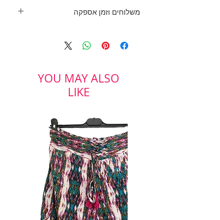
מכנסיים מחויטים בשחור לבן' תפר
משלוחים וזמן אספקה
קפלים בכיסי צ'ינו.
רוכסן וכפתור בחזית וגומי במותן
בכפוף לתקנון
מאחור.
ולמדיניות משלוחים והחזרות
בד: 97% פוליאסטר, 3% אלסטן
מידה: 44
CASTRO
YOU MAY ALSO
LIKE