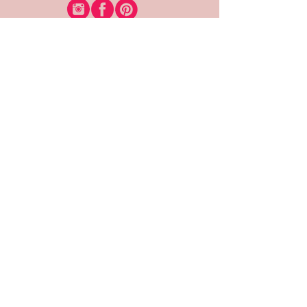
רוצה להיות חברה?
אני מאשרת קבלת דיוור
(:בכיף, אני בעניין
זמינה לשאלות
אודות החנות
תקנון האתר
משלוחים והחזרות
צרי קשר