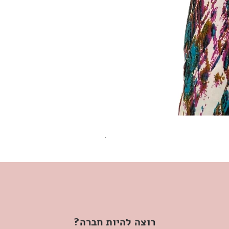
שמלת מידי משגעת! | L | WILD HONEY
מחיר
רוצה להיות חברה?