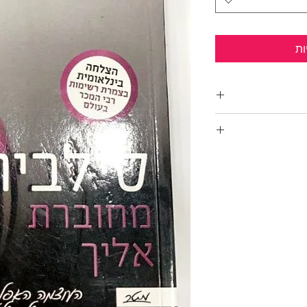
ות
הספר השלישי
פעם הראשונה,
שלא יכולתי לעמוד
נת והפגועה
. נמשכתי אליה.
לבי הפועם. "איש
ו למעני. עד כמה
ל ונואש היה הצל של
לקרוא תיגר כנגד כל
ונכנענו לחלוטין