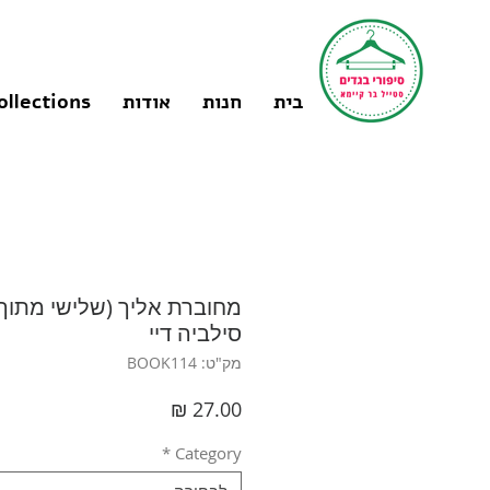
בית
חנות
אודות
ollections
מחוברת אליך (שלישי מתוך ט
סילביה דיי
מק"ט: BOOK114
מחיר
*
Category