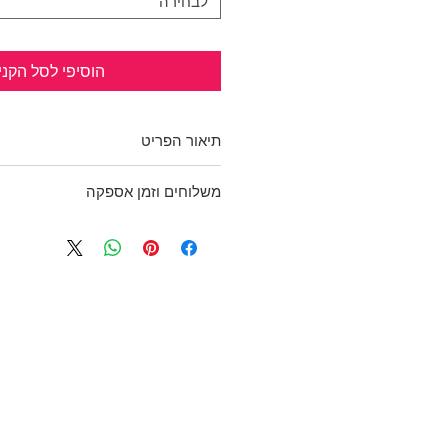
לבחירה
הוסיפי לסל הקני
תיאור הפריט
מחוברת אליך מאת סילביה דיי - 
משלוחים וזמן אספקה
בסדרת "קרוספייר"
מן המעטפת האחורית:
בכפוף לתקנון
"מרגע שפגשתי את גידאון קרוס ב
ולמדיניות משלוחים והחזרות
ראיתי בו משהו שנזקקתי לו. משהו 
בפניו. ראיתי גם את הנשמה המסוכ
שבפנים – נשמה הדומה כל-כך לשלי
הייתי זקוקה לו כמו שהייתי זקוקה ל
אינו יודע עד כמה הוא סיכן את עצמ
הייתי נתונה בסכנה, או עד כמה אפ
עברנו. "בסבך הסודות שלנו ניסינו 
הסיכויים. פעלנו על פי החוקים שלנו 