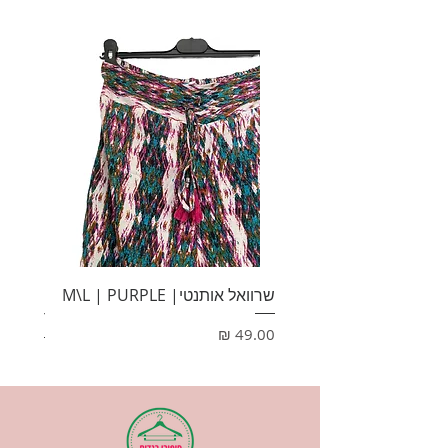
מידה: 40
שרוואל אותנטי| M\L | PURPLE
HONEY
מחיר
מחיר