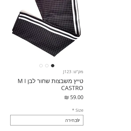
מק"ט: J123
טייץ משבצות שחור לבן M I
CASTRO
מחיר
*
Size