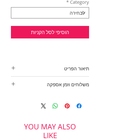
*
Category
הוסיפי לסל הקניות
תיאור הפריט
טייץ כחדש של
CASTRO
משלוחים וזמן אספקה
רקע שחור ופסים דקיקים שתי וערב
בלבן.
בכפוף לתקנון
גומי רחב במותן ושני פסים אנכיים
ולמדיניות משלוחים והחזרות
בצידי המכנסיים.
בד: 37% ויסקוזה, 31% פוליאסטר,
28% ניילון, 4% אלסטן
YOU MAY ALSO
הקף מותניים: 74 ס"מ
LIKE