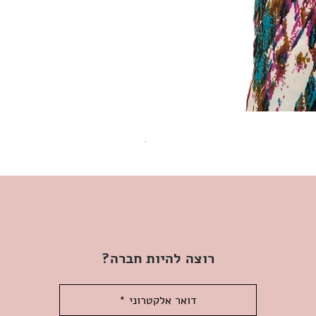
שמלת מידי משגעת! | L | WILD HONEY
מחיר
רוצה להיות חברה?