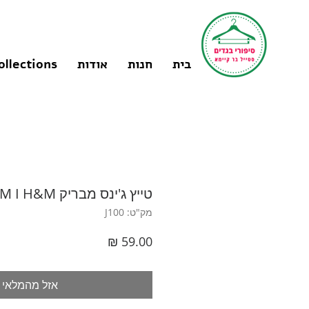
בית
חנות
אודות
ollections
טייץ ג'ינס מבריק M I H&M
מק"ט: J100
מחיר
אזל מהמלאי