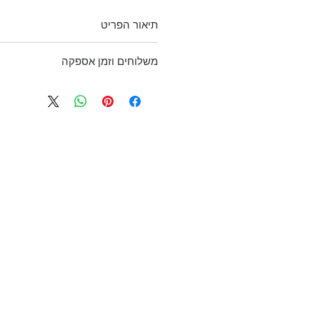
תיאור הפריט
טייץ סטרץ' שחורים סקיני, צבע שח
משלוחים וזמן אספקה
במותן.
הקף מותן: 75 ס"מ
בכפוף לתקנון
בד: 58% כותנה, 40% פוליאסטר, 2% ספנדקס
ולמדיניות משלוחים והחזרות
מידה: 38
H&M